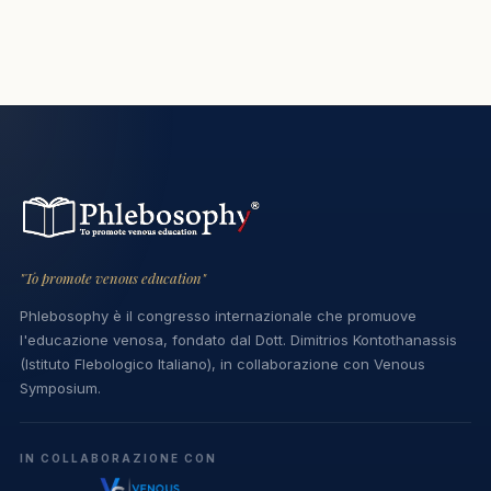
"To promote venous education"
Phlebosophy è il congresso internazionale che promuove
l'educazione venosa, fondato dal Dott. Dimitrios Kontothanassis
(Istituto Flebologico Italiano), in collaborazione con Venous
Symposium.
IN COLLABORAZIONE CON