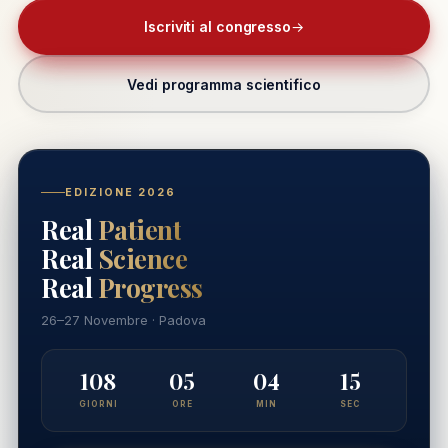
Iscriviti al congresso
→
Vedi programma scientifico
EDIZIONE 2026
Real
Patient
Real
Science
Real
Progress
26–27 Novembre · Padova
108
05
04
13
GIORNI
ORE
MIN
SEC