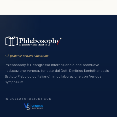
"To promote venous education"
Phlebosophy è il congresso internazionale che promuove
l'educazione venosa, fondato dal Dott. Dimitrios Kontothanassis
(Istituto Flebologico Italiano), in collaborazione con Venous
Symposium.
IN COLLABORAZIONE CON