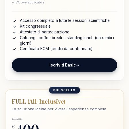
+ IVA ove applicabile
Accesso completo a tutte le sessioni scientifiche
✓
Kit congressuale
✓
Attestato di partecipazione
✓
Catering · coffee break e standing lunch (entrambi i
✓
giorni)
Certificato ECM (crediti da confermare)
✓
Iscriviti Basic
→
PIÙ SCELTO
FULL (All-Inclusive)
La soluzione ideale per vivere l'esperienza completa
€ 500
400
€