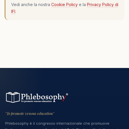
Vedi anche la nostra
Cookie Policy
e la
Privacy Policy di
IFI
.
"To promote venous education"
Phlebosophy è il congresso internazionale che promuove