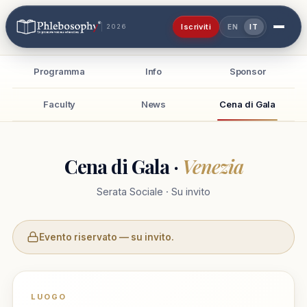
Iscriviti
2026
EN
IT
Programma
Info
Sponsor
Faculty
News
Cena di Gala
Cena di Gala ·
Venezia
Serata Sociale · Su invito
Evento riservato — su invito.
LUOGO