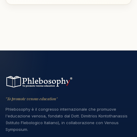
"To promote venous education"
Phlebosophy è il congresso internazionale che promuove
l'educazione venosa, fondato dal Dott. Dimitrios Kontothanassis
(Istituto Flebologico Italiano), in collaborazione con Venous
Symposium.